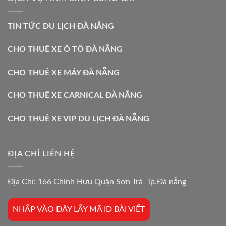
TIN TỨC DU LỊCH ĐÀ NẴNG
CHO THUÊ XE Ô TÔ ĐÀ NẴNG
CHO THUÊ XE MÁY ĐÀ NẴNG
CHO THUÊ XE CARNICAL ĐÀ NẴNG
CHO THUÊ XE VIP DU LỊCH ĐÀ NẴNG
ĐỊA CHỈ LIÊN HỆ
Địa Chỉ: 166 Chính Hữu Quận Sơn Trà Tp.Đà nẵng
NHẤP VÀO ĐÂY LẤY MÃ ID BÀI VIẾT