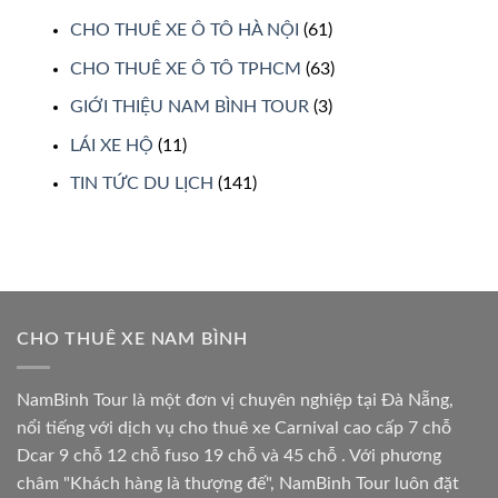
CHO THUÊ XE Ô TÔ HÀ NỘI
(61)
CHO THUÊ XE Ô TÔ TPHCM
(63)
GIỚI THIỆU NAM BÌNH TOUR
(3)
LÁI XE HỘ
(11)
TIN TỨC DU LỊCH
(141)
CHO THUÊ XE NAM BÌNH
NamBinh Tour là một đơn vị chuyên nghiệp tại Đà Nẵng,
nổi tiếng với dịch vụ cho thuê xe Carnival cao cấp 7 chỗ
Dcar 9 chỗ 12 chỗ fuso 19 chỗ và 45 chỗ . Với phương
châm "Khách hàng là thượng đế", NamBinh Tour luôn đặt