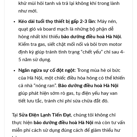
khử mùi hôi tanh và trả lại không khí trong lành
như mới.
Kéo dài tuổi thọ thiết bị gấp 2-3 lần
: Máy nén,
quạt gió và board mạch là những bộ phận dễ
hỏng nhất khi thiếu
bảo dưỡng điều hoà Hà Nội
.
Kiểm tra gas, siết chặt mối nối và bôi trơn motor
định kỳ giúp tránh tình trạng “chết yểu” chỉ sau 4-
5 năm sử dụng.
Ngăn ngừa sự cố đột ngột
: Trong mùa hè oi bức
của Hà Nội, một chiếc điều hòa hỏng có thể khiến
cả nhà “nóng ran”.
Bảo dưỡng điều hoà Hà Nội
giúp phát hiện sớm rò gas, tụ điện yếu hay van
tiết lưu tắc, tránh chi phí sửa chữa đắt đỏ.
Tại
Sửa Điện Lạnh Tiến Đạt
, chúng tôi không chỉ
thực hiện
bảo dưỡng điều hoà Hà Nội
mà còn tư vấn
miễn phí cách sử dụng đúng cách để giảm thiểu hư