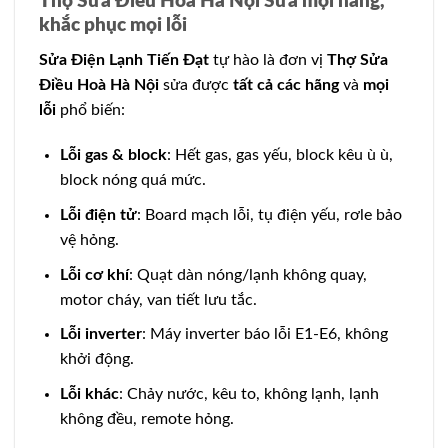
Thợ Sửa Điều Hoà Hà Nội Sửa mọi hãng,
khắc phục mọi lỗi
Sửa Điện Lạnh Tiến Đạt
tự hào là đơn vị
Thợ Sửa
Điều Hoà Hà Nội
sửa được
tất cả các hãng
và
mọi
lỗi
phổ biến:
Lỗi gas & block
: Hết gas, gas yếu, block kêu ù ù,
block nóng quá mức.
Lỗi điện tử
: Board mạch lỗi, tụ điện yếu, rơle bảo
vệ hỏng.
Lỗi cơ khí
: Quạt dàn nóng/lạnh không quay,
motor cháy, van tiết lưu tắc.
Lỗi inverter
: Máy inverter báo lỗi E1-E6, không
khởi động.
Lỗi khác
: Chảy nước, kêu to, không lạnh, lạnh
không đều, remote hỏng.