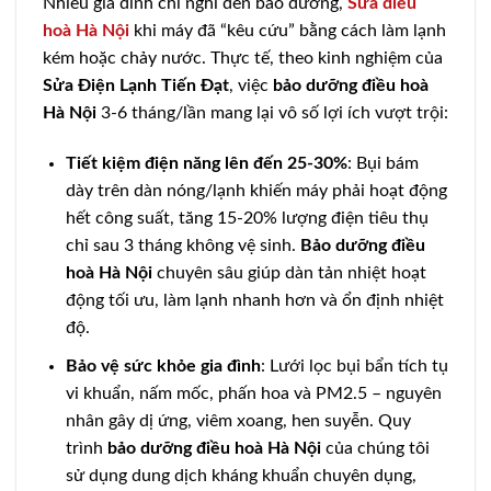
Nhiều gia đình chỉ nghĩ đến bảo dưỡng,
Sửa điều
hoà Hà Nội
khi máy đã “kêu cứu” bằng cách làm lạnh
kém hoặc chảy nước. Thực tế, theo kinh nghiệm của
Sửa Điện Lạnh Tiến Đạt
, việc
bảo dưỡng điều hoà
Hà Nội
3-6 tháng/lần mang lại vô số lợi ích vượt trội:
Tiết kiệm điện năng lên đến 25-30%
: Bụi bám
dày trên dàn nóng/lạnh khiến máy phải hoạt động
hết công suất, tăng 15-20% lượng điện tiêu thụ
chỉ sau 3 tháng không vệ sinh.
Bảo dưỡng điều
hoà Hà Nội
chuyên sâu giúp dàn tản nhiệt hoạt
động tối ưu, làm lạnh nhanh hơn và ổn định nhiệt
độ.
Bảo vệ sức khỏe gia đình
: Lưới lọc bụi bẩn tích tụ
vi khuẩn, nấm mốc, phấn hoa và PM2.5 – nguyên
nhân gây dị ứng, viêm xoang, hen suyễn. Quy
trình
bảo dưỡng điều hoà Hà Nội
của chúng tôi
sử dụng dung dịch kháng khuẩn chuyên dụng,